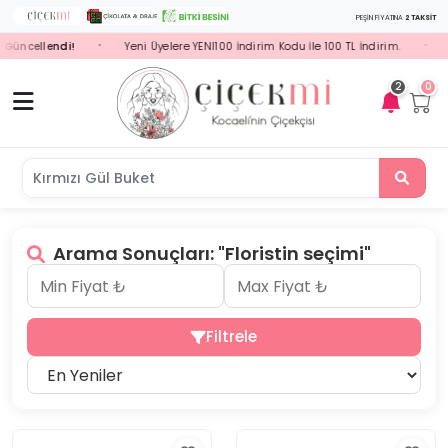
PEŞİN FİYATINA
2 TAKSİT
Güncellendi!
Yeni Üyelere YENI100 İndirim Kodu İle 100 TL İndirim.
S
•
•
2
0
Kırmızı Gül B
Arama Sonuçları: "Floristin seçimi"
Filtrele