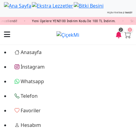
PEŞİN FİYATINA
2 TAKSİT
cellendi!
Yeni Üyelere YENI100 İndirim Kodu İle 100 TL İndirim.
Seçil
•
•
2
0
Anasayfa
İnstagram
Whatsapp
Telefon
Favoriler
Hesabım