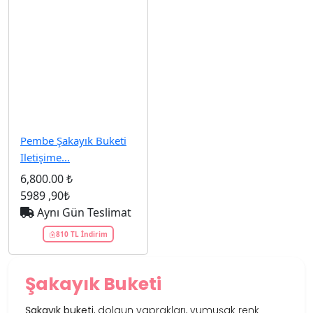
Pembe Şakayık Buketi
Iletişime...
6,800.00 ₺
5989
,90₺
Aynı Gün Teslimat
810 TL İndirim
Şakayık Buketi
Şakayık buketi
, dolgun yaprakları, yumuşak renk