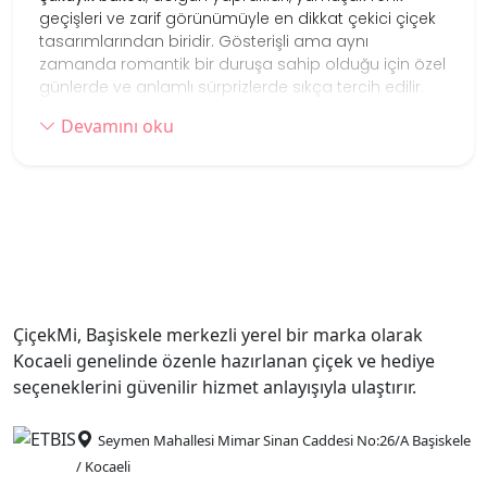
geçişleri ve zarif görünümüyle en dikkat çekici çiçek
tasarımlarından biridir. Gösterişli ama aynı
zamanda romantik bir duruşa sahip olduğu için özel
günlerde ve anlamlı sürprizlerde sıkça tercih edilir.
Pembe, beyaz ve soft tonlarda hazırlanan şakayıklar;
Devamını oku
sade buketlerde zarif bir görünüm sunarken, farklı
çiçeklerle birlikte kullanıldığında daha zengin ve özel
bir aranjman havası oluşturabilir. Bu yönüyle şakayık
buketleri hem romantik hem de estetik bir hediye
alternatifi sunar.
Şakayık Buketi Seçerken Nelere Dikkat
Edilebilir?
Şakayık seçerken çiçeğin rengi, buketin dolgunluğu
ÇiçekMi, Başiskele merkezli yerel bir marka olarak
ve tasarımın genel tarzı birlikte değerlendirilebilir.
Kocaeli genelinde özenle hazırlanan çiçek ve hediye
Daha sade bir hediye için soft tonlarda hazırlanan
seçeneklerini güvenilir hizmet anlayışıyla ulaştırır.
buketler öne çıkarken, daha etkileyici bir görünüm
için hacimli ve karışık tasarımlar tercih edilebilir.
Seymen Mahallesi Mimar Sinan Caddesi No:26/A Başiskele
Bu kategoride yer alan farklı şakayık buketi
/ Kocaeli
tasarımlarını inceleyerek özel günler, romantik