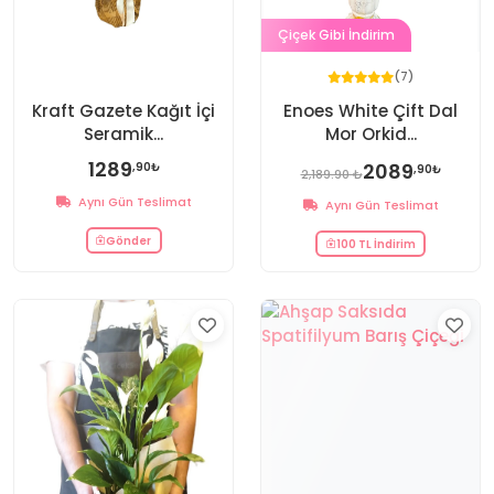
Çiçek Gibi İndirim
(7)
Kraft Gazete Kağıt İçi
Enoes White Çift Dal
Seramik...
Mor Orkid...
1289
2089
,90₺
,90₺
2,189.90 ₺
Aynı Gün Teslimat
Aynı Gün Teslimat
Gönder
100 TL İndirim