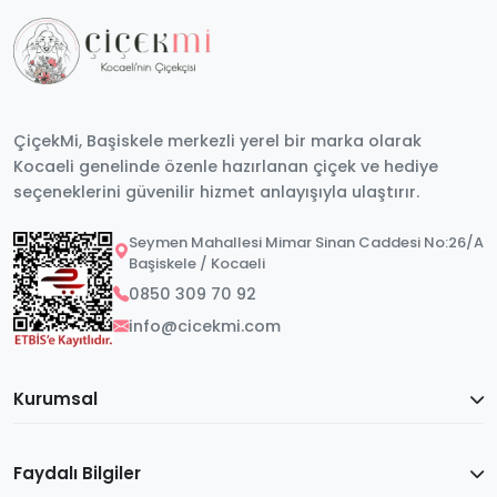
Neden Saksı Çiçeği Tercih Edilir?
Kesme çiçeklere göre daha uzun süre kullanılabilen
saksı bitkileri, hem dekoratif hem de kalıcı bir hediye
olması nedeniyle birçok özel günde tercih edilir.
Doğum günü, yeni iş, yeni ev, teşekkür veya içten
ÇiçekMi, Başiskele merkezli yerel bir marka olarak
gelen küçük bir sürpriz için zarif bir alternatif
Kocaeli genelinde özenle hazırlanan çiçek ve hediye
oluşturabilir.
seçeneklerini güvenilir hizmet anlayışıyla ulaştırır.
Bu kategoride yer alan farklı saksı çiçeklerini
inceleyerek zevkinize ve hediye edeceğiniz kişiye
Seymen Mahallesi Mimar Sinan Caddesi No:26/A
uygun dekoratif bitki seçeneklerini keşfedebilirsiniz.
Başiskele / Kocaeli
0850 309 70 92
info@cicekmi.com
Kurumsal
Faydalı Bilgiler