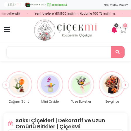
PEŞİN FİYATINA
2 TAKSİT
lendi!
Yeni Üyelere YENI100 İndirim Kodu İle 100 TL İndirim.
Seçili 
•
•
2
0
Papatya
Mini Orkide
Taze Buketler
Sevgiliye
Çelenk
Saksı Çiçekleri | Dekoratif ve Uzun
Ömürlü Bitkiler | ÇiçekMi