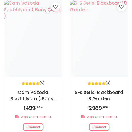
(5)
(3)
Cam Vazoda
S-s Serisi Blackboard
Spatifilyum ( Barış...
B Garden
1499
2989
,90₺
,90₺
Aynı Gün Teslimat
Aynı Gün Teslimat
Gönder
Gönder