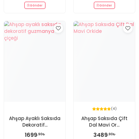
Gönder
Gönder
(4)
Ahşap Ayaklı Saksıda
Ahşap Saksıda Çift
Dekoratif...
Dal Mavi Or...
1699
3489
,90₺
,90₺