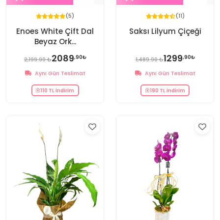
(5)
(11)
Enoes White Çift Dal
Saksı Lilyum Çiçeği
Beyaz Ork...
2089
1299
,90₺
,90₺
2,199.90 ₺
1,489.90 ₺
Aynı Gün Teslimat
Aynı Gün Teslimat
110 TL İndirim
190 TL İndirim