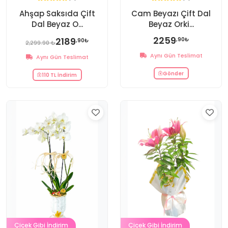
Ahşap Saksıda Çift
Cam Beyazı Çift Dal
Dal Beyaz O...
Beyaz Orki...
2259
2189
,90₺
,90₺
2,299.90 ₺
Aynı Gün Teslimat
Aynı Gün Teslimat
Gönder
110 TL İndirim
Çiçek Gibi İndirim
Çiçek Gibi İndirim