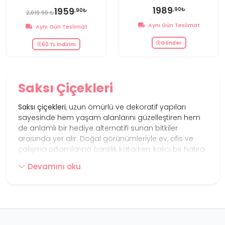
1989
1959
,90₺
,90₺
2,019.90 ₺
Aynı Gün Teslimat
Aynı Gün Teslimat
Gönder
60 TL İndirim
Saksı Çiçekleri
Saksı çiçekleri
, uzun ömürlü ve dekoratif yapıları
sayesinde hem yaşam alanlarını güzelleştiren hem
de anlamlı bir hediye alternatifi sunan bitkiler
arasında yer alır. Doğal görünümleriyle ev, ofis ve
çalışma ortamlarına canlılık katarken, kalıcı bir hatıra
bırakmak isteyenler için de şık bir seçim oluşturur.
Devamını oku
Farklı boyut, renk ve tür seçeneklerine sahip saksı
çiçekleri; sade tasarımlardan gösterişli bitkilere
kadar geniş bir koleksiyon sunar. Orkide, spatifilyum,
antoryum, guzmanya ve benzeri dekoratif bitkiler,
bulundukları ortama estetik bir dokunuş kazandırır.