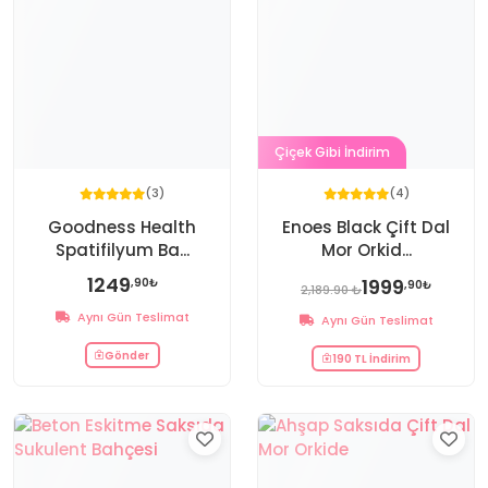
Çiçek Gibi İndirim
(3)
(4)
Goodness Health
Enoes Black Çift Dal
Spatifilyum Ba...
Mor Orkid...
1249
1999
,90₺
,90₺
2,189.90 ₺
Aynı Gün Teslimat
Aynı Gün Teslimat
Gönder
190 TL İndirim