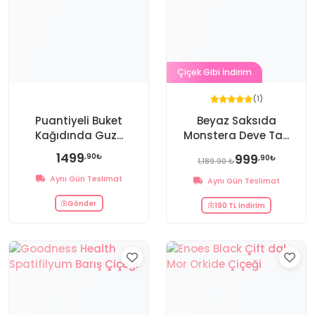
Çiçek Gibi İndirim
(1)
Puantiyeli Buket
Beyaz Saksıda
Kağıdında Guz...
Monstera Deve Ta...
1499
999
,90₺
,90₺
1,189.90 ₺
Aynı Gün Teslimat
Aynı Gün Teslimat
Gönder
190 TL İndirim