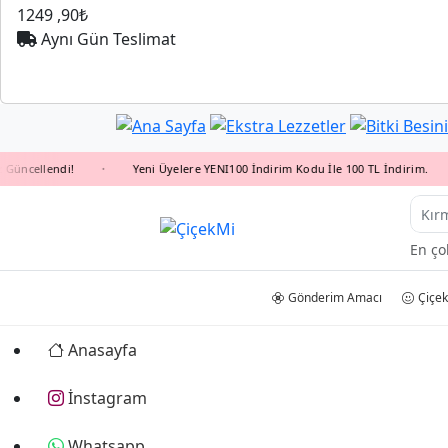
1249
,90₺
Aynı Gün Teslimat
llendi!
Yeni Üyelere YENI100 İndirim Kodu İle 100 TL İndirim.
•
•
En ço
Gönderim Amacı
Çiçek
Anasayfa
İnstagram
Whatsapp