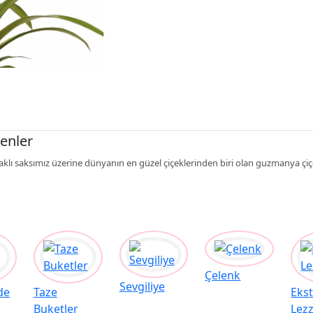
enler
aklı saksımız üzerine dünyanın en güzel çiçeklerinden biri olan guzmanya çiç
Çelenk
Sevgiliye
de
Taze
Eks
Buketler
Lezz