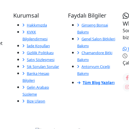
Kurumsal
Faydalı Bilgiler
Wh
Hakkımızda
Ginseng Bonsai
So
KVKK
Bakımı
biz
Bilgilendirmesi
Genel Salon Bitkileri
et
İade Koşulları
Bakımı
Gizlilik Politikası
Chamandore Bitki
Satış Sözleşmesi
Bakımı
Çal
Sık Sorulan Sorular
Antoryum Çiçeği
Banka Hesap
Bakımı
Bilgileri
Tüm Blog Yazıları
Gelin Arabası
Süsleme
Bize Ulaşın