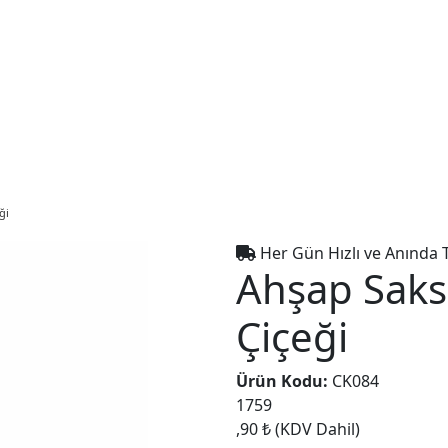
ği
Her Gün Hızlı ve Anında 
Ahşap Sak
Çiçeği
Ürün Kodu:
CK084
1759
,90 ₺
(KDV Dahil)