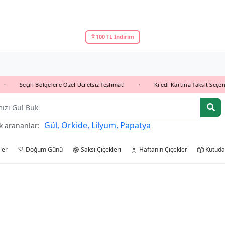
100 TL İndirim
Seçili Bölgelere Özel Ücretsiz Teslimat!
Kredi Kartına Taksit Seçeneği İl
•
Gül,
Orkide,
Lilyum,
Papatya
k arananlar:
ler
Doğum Günü
Saksı Çiçekleri
Haftanın Çiçekler
Kutuda