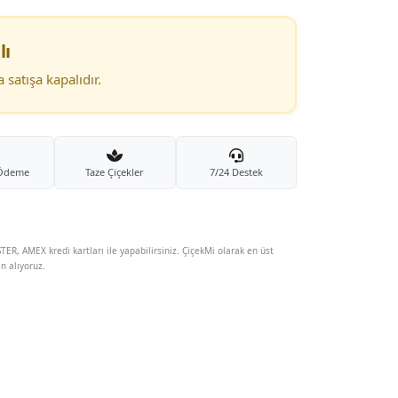
lı
satışa kapalıdır.
 Ödeme
Taze Çiçekler
7/24 Destek
TER, AMEX kredi kartları ile yapabilirsiniz. ÇiçekMi olarak en üst
in alıyoruz.