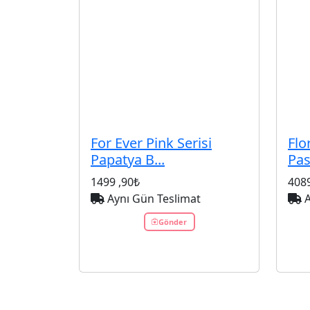
For Ever Pink Serisi
Flo
Papatya B...
Past
1499
,90₺
408
Aynı Gün Teslimat
A
Gönder