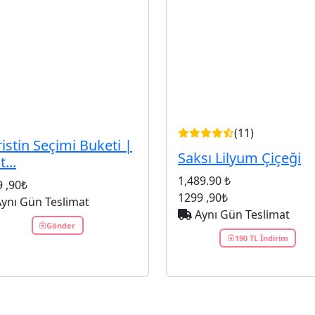
(11)
ristin Seçimi Buketi |
Saksı Lilyum Çiçeği
...
1,489.90 ₺
9
,90₺
1299
,90₺
ynı Gün Teslimat
Aynı Gün Teslimat
Gönder
190 TL İndirim