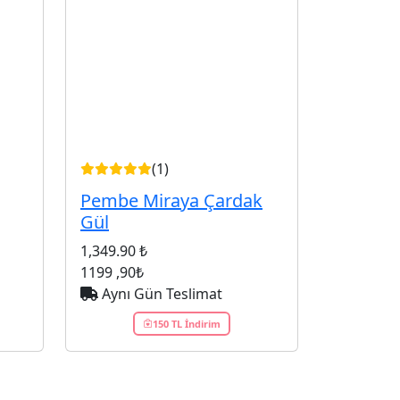
(1)
Pembe Miraya Çardak
Gül
1,349.90 ₺
1199
,90₺
Aynı Gün Teslimat
150 TL İndirim