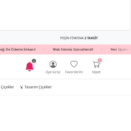
PEŞİN FİYATINA
2 TAKSİT
e Ödeme İmkanı!
Web Sitemiz Güncellendi!
Yeni Üyelere YENI10
•
•
0
2
Üye Girişi
Favorilerim
Sepet
 Çiçekler
Tasarım Çiçekler