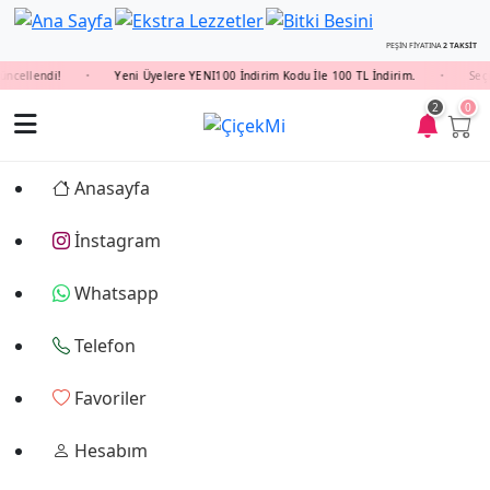
PEŞİN FİYATINA
2 TAKSİT
ellendi!
Yeni Üyelere YENI100 İndirim Kodu İle 100 TL İndirim.
Seçili
•
•
2
0
Anasayfa
İnstagram
Whatsapp
Telefon
Favoriler
Hesabım