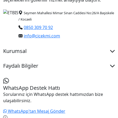
seçeneklerini güvenilir hizmet anlayışıyla ulaştırır.
bir tercih olabilir.
Bu kategoride yer alan beyaz çift dal orkide
Seymen Mahallesi Mimar Sinan Caddesi No:26/A Başiskele
modellerini inceleyerek farklı saksı ve sunum
/ Kocaeli
seçenekleri arasından beğeninize uygun alternatifleri
0850 309 70 92
değerlendirebilirsiniz.
info@cicekmi.com
Kurumsal
Faydalı Bilgiler
WhatsApp Destek Hattı
Sorularınız için WhatsApp destek hattımızdan bize
ulaşabilirsiniz.
WhatsApp'tan Mesaj Gönder