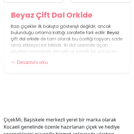
Beyaz Çift Dal Orkide
Bazı çiçekler ilk bakışta gösterişli değildir; ancak
bulunduğu ortama kattığı zarafetle fark edilir.
Beyaz
çift dal orkide
de tam olarak bu özelliği taşıyan, sade
ama etkileyici bir bitkidir. İki dal üzerinde açan
çiçekleri sayesinde dengeli ve estetik bir görünüm
sunar.
Devamını oku
Uzun süre canlı kalabilmesi ve dekoratif yapısı
nedeniyle evlerde, ofislerde ve çalışma alanlarında
sıkça tercih edilir. Modern saksısıyla kullanıldığında
bulunduğu ortama şık bir dokunuş katarken, hediye
olarak da zamansız bir seçenek oluşturur.
Zamansız Bir Hediye Seçeneği
Beyaz orkide; zarafet, iyi dilek ve samimiyet gibi
duygularla özdeşleşen bitkilerden biridir. Bu nedenle
ÇiçekMi, Başiskele merkezli yerel bir marka olarak
doğum günü, teşekkür, kutlama veya yeni
Kocaeli genelinde özenle hazırlanan çiçek ve hediye
başlangıçları simgeleyen birçok özel an için anlamlı