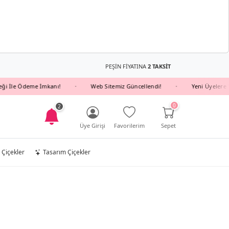
PEŞİN FİYATINA
2 TAKSİT
e Ödeme İmkanı!
Web Sitemiz Güncellendi!
Yeni Üyelere YENI10
•
•
0
2
Üye Girişi
Favorilerim
Sepet
 Çiçekler
Tasarım Çiçekler