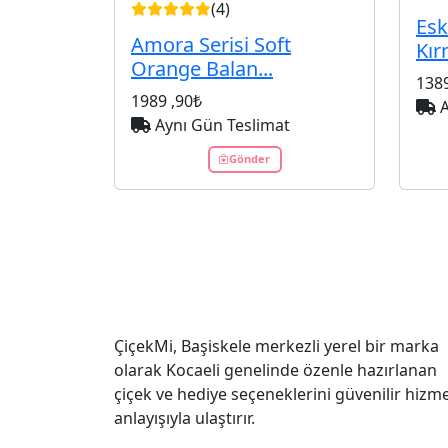
(4)
Esk
Amora Serisi Soft
Kırm
Orange Balan...
138
1989
,90₺
A
Aynı Gün Teslimat
Gönder
ÇiçekMi, Başiskele merkezli yerel bir marka
olarak Kocaeli genelinde özenle hazırlanan
çiçek ve hediye seçeneklerini güvenilir hizm
anlayışıyla ulaştırır.