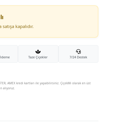
lı
satışa kapalıdır.
 Ödeme
Taze Çiçekler
7/24 Destek
TER, AMEX kredi kartları ile yapabilirsiniz. ÇiçekMi olarak en üst
in alıyoruz.