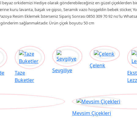
l beyaz orkidemizi Hediye olarak gönderebileceğiniz en güzel çiçeklerden biri
erine kuru lavanta, başak ve gipso, Seramik vazo hoşgeldin bebek sticker, Y
. Vazoya Resim Eklemek İsterseniz Sipariş Sonrası 0850 309 70 92 no'lu What
k gönderim sağlanmaktadır. Ürün çiçek boyutu 50 cm
Çelenk
Sevgiliye
de
Taze
Eks
Buketler
Lezz
Mevsim Çiçekleri