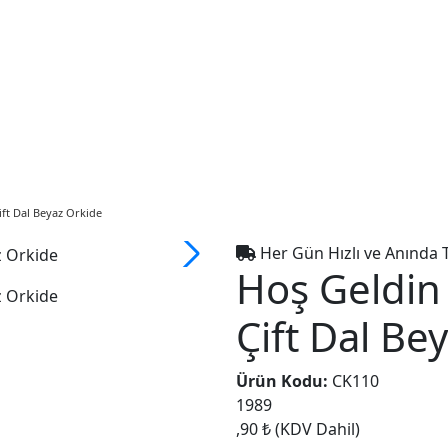
ift Dal Beyaz Orkide
Her Gün Hızlı ve Anında 
Hoş Geldin
Çift Dal Be
Ürün Kodu:
CK110
1989
,90 ₺
(KDV Dahil)