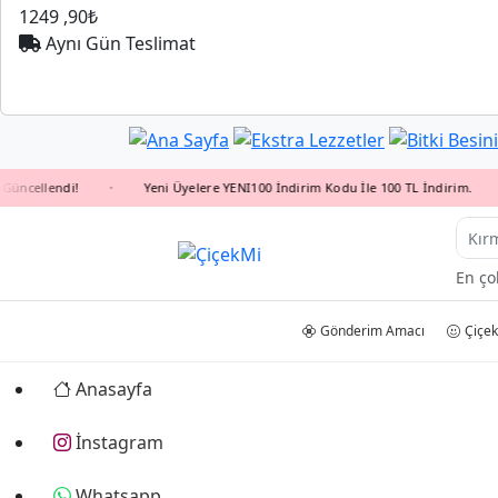
1249
,90₺
Aynı Gün Teslimat
llendi!
Yeni Üyelere YENI100 İndirim Kodu İle 100 TL İndirim.
•
•
Kır
En ço
Gönderim Amacı
Çiçek
Anasayfa
İnstagram
Whatsapp