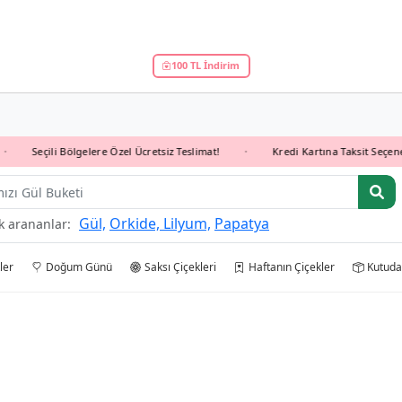
100 TL İndirim
Seçili Bölgelere Özel Ücretsiz Teslimat!
Kredi Kartına Taksit Seçeneği İl
•
mız
Gül,
Orkide,
Lilyum,
Papatya
k arananlar:
ler
Doğum Günü
Saksı Çiçekleri
Haftanın Çiçekler
Kutuda