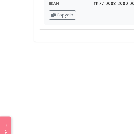
IBAN:
TR77 0003 2000 00
Kopyala
bi İndirim
Çiçek Gibi İndirim