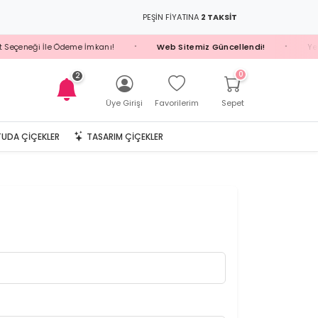
PEŞİN FİYATINA
2 TAKSİT
Seçeneği İle Ödeme İmkanı!
Web Sitemiz Güncellendi!
Yeni 
•
•
0
2
Üye Girişi
Favorilerim
Sepet
UDA ÇIÇEKLER
TASARIM ÇIÇEKLER