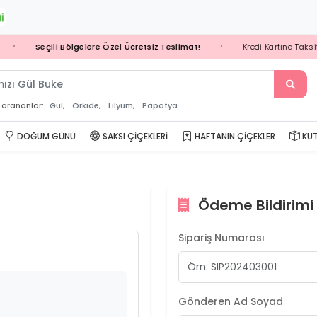
Seçili Bölgelere Özel Ücretsiz Teslimat!
Kredi Kartına Taksit 
•
•
mızı G
Gül,
Orkide,
Lilyum,
Papatya
 arananlar:
DOĞUM GÜNÜ
SAKSI ÇIÇEKLERI
HAFTANIN ÇIÇEKLER
KUT
Ödeme Bildirimi
Sipariş Numarası
Gönderen Ad Soyad