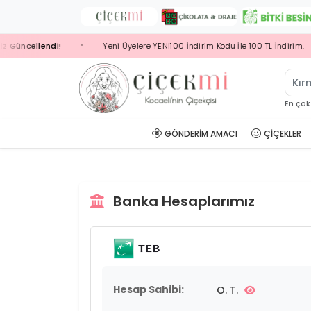
Güncellendi!
Yeni Üyelere YENI100 İndirim Kodu İle 100 TL İndirim.
•
Kır
En çok
GÖNDERIM AMACI
ÇIÇEKLER
Banka Hesaplarımız
Hesap Sahibi:
O. T.