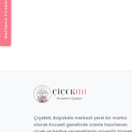
Haftanın Fırsatları
(3)
(6)
 Pembe Buket Kağıdında Bey...
Vazoda Taze Lilyum Çiçekleri
1149
1399
,90₺
,90₺
1,289.90 ₺
1,589.90 ₺
Aynı Gün Teslimat
Aynı Gün Teslimat
140 TL İndirim
Gönder
190 TL İndirim
Gönder
ÇiçekMi, Başiskele merkezli yerel bir marka
olarak Kocaeli genelinde özenle hazırlanan
çiçek ve hediye seçeneklerini güvenilir hizme