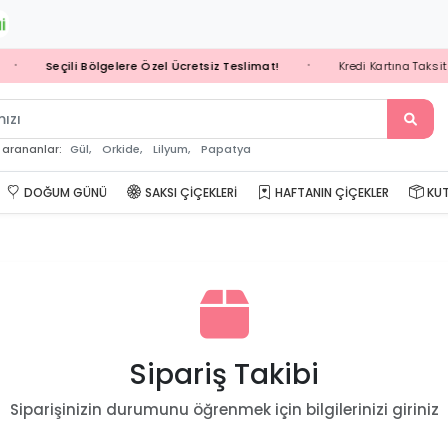
Seçili Bölgelere Özel Ücretsiz Teslimat!
Kredi Kartına Taksit 
•
•
Gül,
Orkide,
Lilyum,
Papatya
 arananlar:
DOĞUM GÜNÜ
SAKSI ÇIÇEKLERI
HAFTANIN ÇIÇEKLER
KUT
Sipariş Takibi
Siparişinizin durumunu öğrenmek için bilgilerinizi giriniz