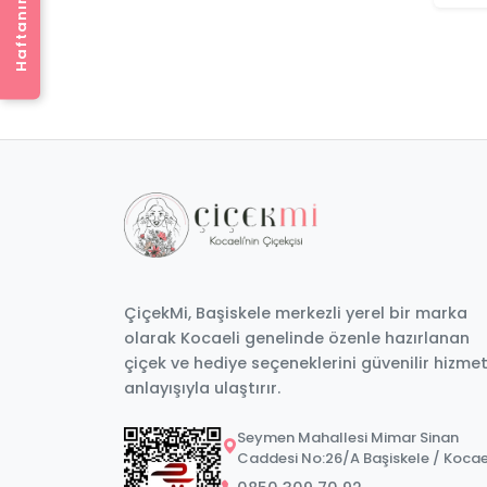
1149
1399
,90₺
,90₺
1,289.90 ₺
1,589.90 ₺
Aynı Gün Teslimat
Aynı Gün Teslimat
140 TL İndirim
Gönder
190 TL İndirim
Gönder
ÇiçekMi, Başiskele merkezli yerel bir marka
olarak Kocaeli genelinde özenle hazırlanan
çiçek ve hediye seçeneklerini güvenilir hizme
anlayışıyla ulaştırır.
Seymen Mahallesi Mimar Sinan
Caddesi No:26/A Başiskele / Kocae