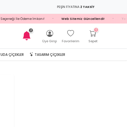
PEŞİN FİYATINA
2 TAKSİT
Seçeneği İle Ödeme İmkanı!
Web Sitemiz Güncellendi!
Yeni Ü
•
•
0
2
Üye Girişi
Favorilerim
Sepet
UDA ÇIÇEKLER
TASARIM ÇIÇEKLER