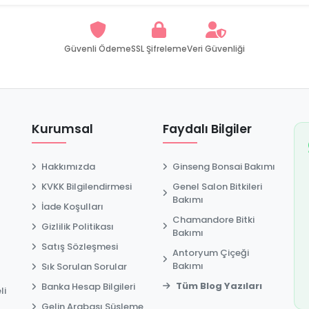
Güvenli Ödeme
SSL Şifreleme
Veri Güvenliği
Kurumsal
Faydalı Bilgiler
Hakkımızda
Ginseng Bonsai Bakımı
KVKK Bilgilendirmesi
Genel Salon Bitkileri
Bakımı
İade Koşulları
Chamandore Bitki
Gizlilik Politikası
t
Bakımı
Satış Sözleşmesi
Antoryum Çiçeği
Bakımı
Sık Sorulan Sorular
Tüm Blog Yazıları
Banka Hesap Bilgileri
li
Gelin Arabası Süsleme