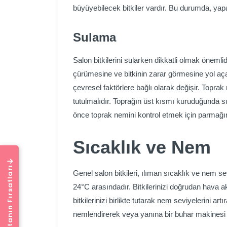
büyüyebilecek bitkiler vardır. Bu durumda, yapa
Sulama
Salon bitkilerini sularken dikkatli olmak önemlid
çürümesine ve bitkinin zarar görmesine yol açabil
çevresel faktörlere bağlı olarak değişir. Top
tutulmalıdır. Toprağın üst kısmı kuruduğunda s
önce toprak nemini kontrol etmek için parmağı
bi İndirim
Çiçek Gibi İndirim
Sıcaklık ve Nem
(3)
(6)
Haftanın Fırsatları
Genel salon bitkileri, ılıman sıcaklık ve nem se
 Pembe Buket Kağıdında Bey...
Vazoda Taze Lilyum Çiçekleri
1149
1399
,90₺
24°C arasındadır. Bitkilerinizi doğrudan hava
,90₺
1,289.90 ₺
1,589.90 ₺
bitkilerinizi birlikte tutarak nem seviyelerini artı
Aynı Gün Teslimat
Aynı Gün Teslimat
nemlendirerek veya yanına bir buhar makinesi ye
140 TL İndirim
Gönder
190 TL İndirim
Gönder