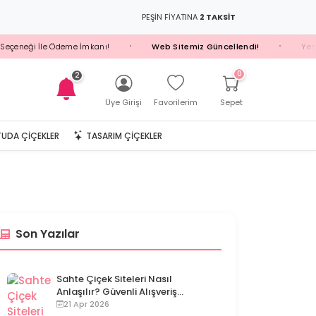
PEŞİN FİYATINA
2 TAKSİT
çeneği İle Ödeme İmkanı!
Web Sitemiz Güncellendi!
Yeni Üy
•
•
0
2
Üye Girişi
Favorilerim
Sepet
UDA ÇIÇEKLER
TASARIM ÇIÇEKLER
Son Yazılar
Sahte Çiçek Siteleri Nasıl
Anlaşılır? Güvenli Alışveriş
Rehberi
21 Apr 2026