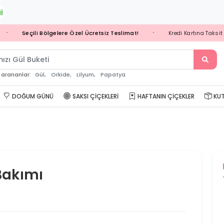
Seçili Bölgelere Özel Ücretsiz Teslimat!
Kredi Kartına Taksit Se
•
mızı Gül
Gül,
Orkide,
Lilyum,
Papatya
 arananlar:
DOĞUM GÜNÜ
SAKSI ÇIÇEKLERI
HAFTANIN ÇIÇEKLER
KUT
 Bakımı