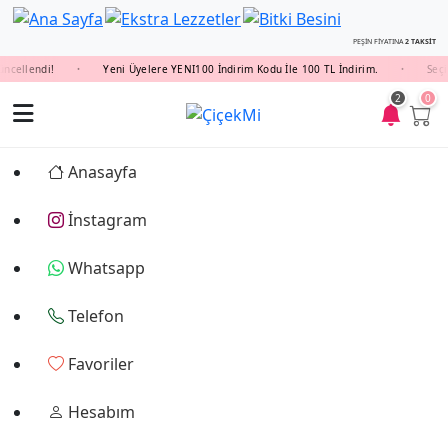
PEŞİN FİYATINA
2 TAKSİT
endi!
Yeni Üyelere YENI100 İndirim Kodu İle 100 TL İndirim.
Seçili Bö
•
•
2
0
Anasayfa
İnstagram
Whatsapp
Telefon
Favoriler
Hesabım