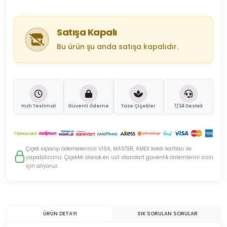
Satışa Kapalı
Bu ürün şu anda satışa kapalıdır.
Hızlı Teslimat
Güvenli Ödeme
Taze Çiçekler
7/24 Destek
Çiçek siparişi ödemelerinizi VISA, MASTER, AMEX kredi kartları ile
yapabilirsiniz. ÇiçekMi olarak en üst standart güvenlik önlemlerini sizin
için alıyoruz.
ÜRÜN DETAYI
SIK SORULAN SORULAR