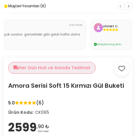
Müşteri Yorumları (6)
4 ay önce
Ahmet C.
Onaylanmış Alıcı
Her Gün Hızlı ve Anında Teslimat
Amora Serisi Soft 15 Kırmızı Gül Buketi
(6)
5.0
Ürün Kodu:
CK065
2599
,90 ₺
(KDV Dahil)