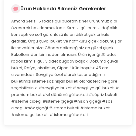
Ürün Hakkında Bilmeniz Gerekenler
Amora Serisi 15 rodos gül buketimiz her ürünümüz gibi
özenerek hazırlanmaktadır. Kırmızı güllerimizi doğallık
konsepti ve soft görüntüsü ile en dikkat çekici hale
getirdik. Örgü çuval buketi ve hafif kuru çiçek dokunuşlar
ile sevdiklerinize Gönderebileceğiniz en güzel çiçek
Buketlerinden biri neden olmasın. Ürün içeriği :15 adet
rodos kırmızı gül, 3 adet buğday başak, Dokuma çuval
buket, Rafya, okaliptus, Gipso. Ürün boyutu: 45 cm
civarındadır Sevgiliye özel olarak tasarladığımız
buketimizi isteme söz nişan buketi olarak tercihe göre
seçebilirsiniz. #sevgiliye buket # sevgiliye gül buketi #
premium buket #yıl dönümü gül buketi #süpriz buketi
#ısteme cicegi #isteme çiçeği #nisan çiçeği #soz
cicegi #söz çiçeği #ısteme buketi #isteme buketi
#ısteme gul buketi # isteme gül buketi