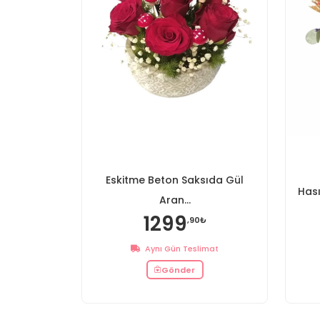
Eskitme Beton Saksıda Gül
Hası
Aran...
1299
,90₺
Aynı Gün Teslimat
Gönder