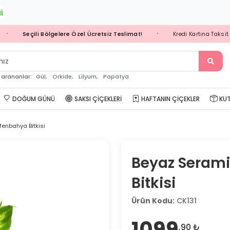
Seçili Bölgelere Özel Ücretsiz Teslimat!
Kredi Kartına Taksit Seç
•
p
Gül,
Orkide,
Lilyum,
Papatya
 arananlar:
DOĞUM GÜNÜ
SAKSI ÇIÇEKLERI
HAFTANIN ÇIÇEKLER
KUT
enbahya Bitkisi
Beyaz Seram
Bitkisi
Ürün Kodu:
CK131
1099
,90 ₺