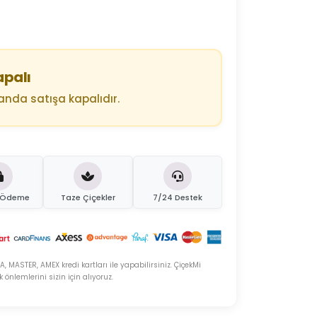
apalı
anda satışa kapalıdır.
i Ödeme
Taze Çiçekler
7/24 Destek
A, MASTER, AMEX kredi kartları ile yapabilirsiniz. ÇiçekMi
önlemlerini sizin için alıyoruz.