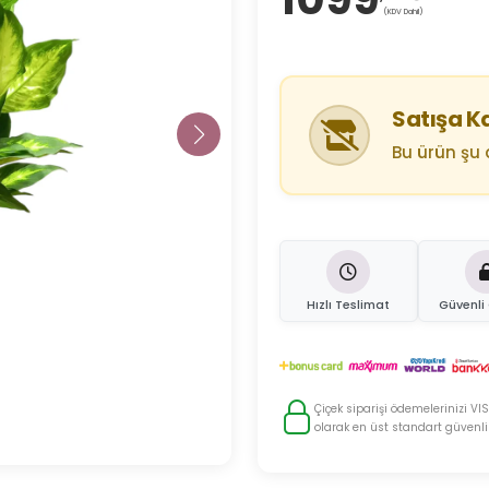
(KDV Dahil)
Satışa K
Bu ürün şu 
Hızlı Teslimat
Güvenl
Çiçek siparişi ödemelerinizi VIS
olarak en üst standart güvenlik 