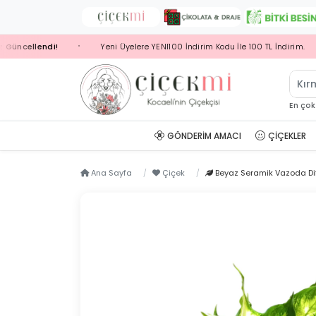
cellendi!
Yeni Üyelere YENI100 İndirim Kodu İle 100 TL İndirim.
•
•
Pa
En çok
GÖNDERIM AMACI
ÇIÇEKLER
Ana Sayfa
Çiçek
Beyaz Seramik Vazoda Dif