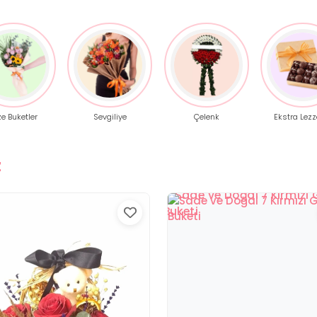
ze Buketler
Sevgiliye
Çelenk
Ekstra Lezz
z