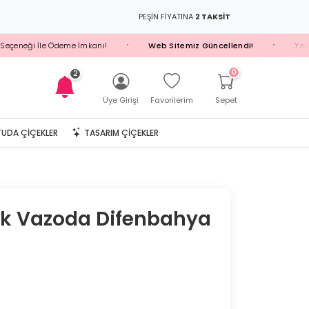
PEŞİN FİYATINA
2 TAKSİT
eneği İle Ödeme İmkanı!
Web Sitemiz Güncellendi!
Yeni Üyel
•
•
0
2
Üye Girişi
Favorilerim
Sepet
UDA ÇIÇEKLER
TASARIM ÇIÇEKLER
ik Vazoda Difenbahya