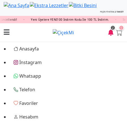
PEŞİN FİYATINA
2 TAKSİT
cellendi!
Yeni Üyelere YENI100 İndirim Kodu İle 100 TL İndirim.
Seçil
•
•
2
0
Anasayfa
İnstagram
Whatsapp
Telefon
Favoriler
Hesabım