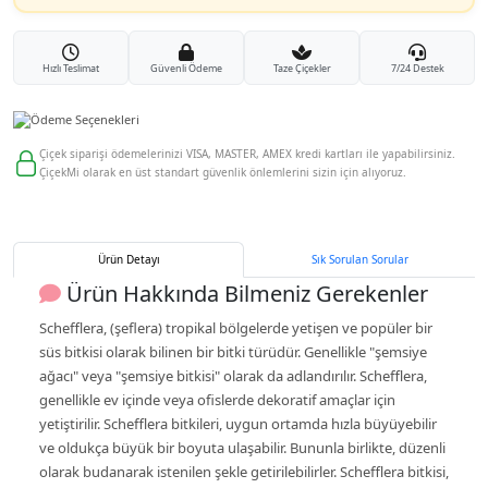
Hızlı Teslimat
Güvenli Ödeme
Taze Çiçekler
7/24 Destek
Çiçek siparişi ödemelerinizi VISA, MASTER, AMEX kredi kartları ile yapabilirsiniz.
ÇiçekMi olarak en üst standart güvenlik önlemlerini sizin için alıyoruz.
Ürün Detayı
Sık Sorulan Sorular
Ürün Hakkında Bilmeniz Gerekenler
Schefflera, (şeflera) tropikal bölgelerde yetişen ve popüler bir
süs bitkisi olarak bilinen bir bitki türüdür. Genellikle "şemsiye
ağacı" veya "şemsiye bitkisi" olarak da adlandırılır. Schefflera,
genellikle ev içinde veya ofislerde dekoratif amaçlar için
yetiştirilir. Schefflera bitkileri, uygun ortamda hızla büyüyebilir
ve oldukça büyük bir boyuta ulaşabilir. Bununla birlikte, düzenli
olarak budanarak istenilen şekle getirilebilirler. Schefflera bitkisi,