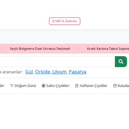
100 TL İndirim
Seçili Bölgelere Özel Ücretsiz Teslimat!
Kredi Kartına Taksit Seçeneği İl
•
aty
Gül,
Orkide,
Lilyum,
Papatya
k arananlar:
ler
Doğum Günü
Saksı Çiçekleri
Haftanın Çiçekler
Kutuda