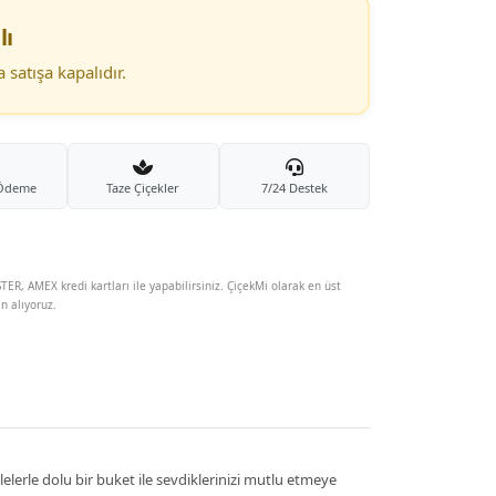
lı
satışa kapalıdır.
 Ödeme
Taze Çiçekler
7/24 Destek
TER, AMEX kredi kartları ile yapabilirsiniz. ÇiçekMi olarak en üst
in alıyoruz.
lalelerle dolu bir buket ile sevdiklerinizi mutlu etmeye