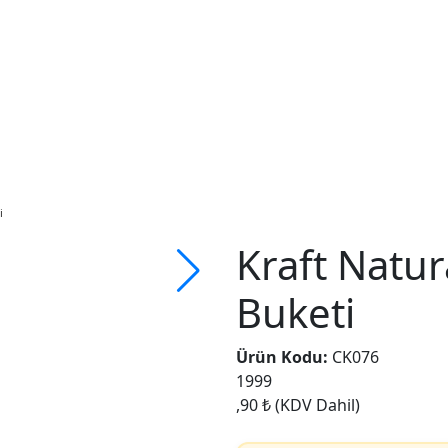
i
Kraft Natura
Buketi
Ürün Kodu:
CK076
1999
,90 ₺
(KDV Dahil)