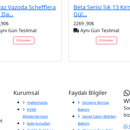
az Vazoda Schefflera
Beta Serisi Şık 13 Kır
 Da...
Gül...
,90₺
2269
,90₺
ynı Gün Teslimat
Aynı Gün Teslimat
Gönder
Gönder
Kurumsal
Faydalı Bilgiler
Wh
Hakkımızda
Ginseng Bonsai
So
KVKK
Bakımı
biz
Bilgilendirmesi
Genel Salon Bitkileri
et
İade Koşulları
Bakımı