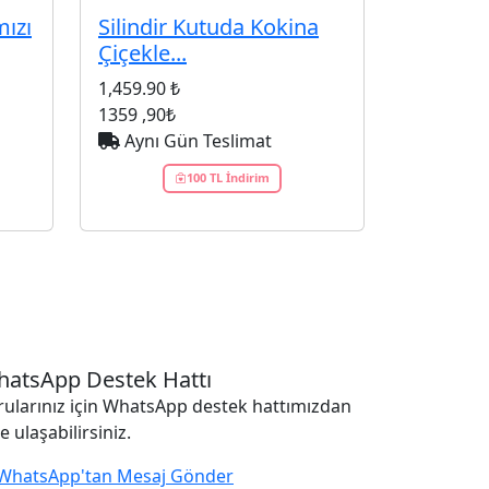
mızı
Silindir Kutuda Kokina
Çiçekle...
1,459.90 ₺
1359
,90₺
Aynı Gün Teslimat
100 TL İndirim
atsApp Destek Hattı
rularınız için WhatsApp destek hattımızdan
e ulaşabilirsiniz.
WhatsApp'tan Mesaj Gönder