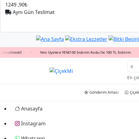
1249
,90₺
Aynı Gün Teslimat
llendi!
Yeni Üyelere YENI100 İndirim Kodu İle 100 TL İndirim.
•
•
Pap
En ço
Gönderim Amacı
Çiçek
Anasayfa
İnstagram
Whatsapp