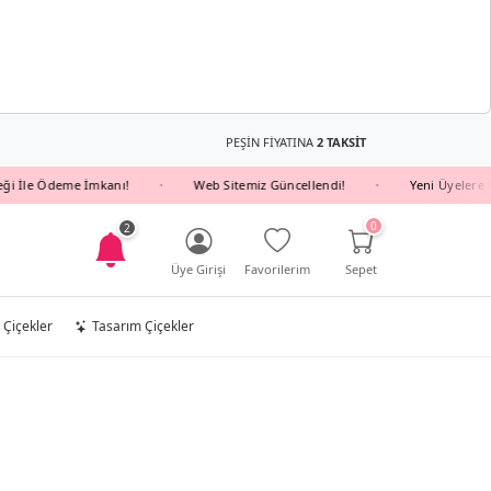
PEŞİN FİYATINA
2 TAKSİT
e Ödeme İmkanı!
Web Sitemiz Güncellendi!
Yeni Üyelere YENI10
•
•
0
2
Üye Girişi
Favorilerim
Sepet
 Çiçekler
Tasarım Çiçekler