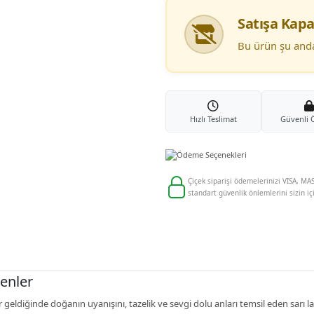
Satışa Kapa
Bu ürün şu anda 
Hızlı Teslimat
Güvenli
Çiçek siparişi ödemelerinizi VISA, MAS
standart güvenlik önlemlerini sizin iç
enler
ahar geldiğinde doğanın uyanışını, tazelik ve sevgi dolu anları temsil eden sarı 