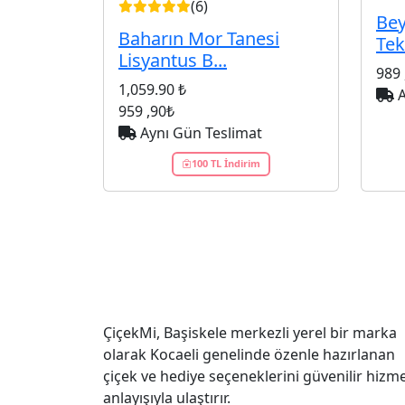
(6)
Bey
Baharın Mor Tanesi
Tek
Lisyantus B...
989
1,059.90 ₺
A
959
,90₺
Aynı Gün Teslimat
100 TL İndirim
ÇiçekMi, Başiskele merkezli yerel bir marka
olarak Kocaeli genelinde özenle hazırlanan
çiçek ve hediye seçeneklerini güvenilir hizm
anlayışıyla ulaştırır.