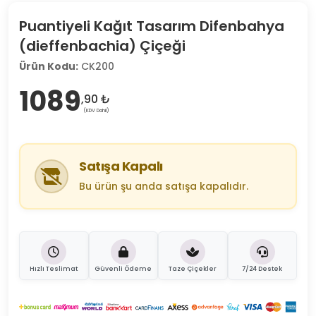
Puantiyeli Kağıt Tasarım Difenbahya
(dieffenbachia) Çiçeği
Ürün Kodu:
CK200
1089
,90 ₺
(KDV Dahil)
Satışa Kapalı
Bu ürün şu anda satışa kapalıdır.
Hızlı Teslimat
Güvenli Ödeme
Taze Çiçekler
7/24 Destek