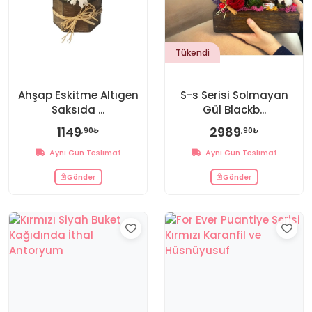
Tükendi
Ahşap Eskitme Altıgen
S-s Serisi Solmayan
Saksıda ...
Gül Blackb...
1149
2989
,90₺
,90₺
Aynı Gün Teslimat
Aynı Gün Teslimat
Gönder
Gönder