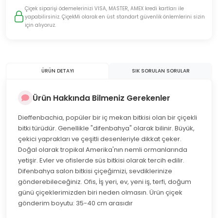
Çiçek siparişi ödemelerinizi VISA, MASTER, AMEX kredi kartları ile
yapabilirsiniz. ÇiçekMi olarak en üst standart güvenlik önlemlerini sizin
için alıyoruz.
ÜRÜN DETAYI
SIK SORULAN SORULAR
Ürün Hakkında Bilmeniz Gerekenler
Dieffenbachia, popüler bir iç mekan bitkisi olan bir çiçekli
bitki türüdür. Genellikle "difenbahya" olarak bilinir. Büyük,
çekici yaprakları ve çeşitli desenleriyle dikkat çeker.
Doğal olarak tropikal Amerika'nın nemli ormanlarında
yetişir. Evler ve ofislerde süs bitkisi olarak tercih edilir.
Difenbahya salon bitkisi çiçeğimizi, sevdiklerinize
gönderebileceğiniz. Ofis, İş yeri, ev, yeni iş, terfi, doğum
günü çiçeklerimizden biri neden olmasın. Ürün çiçek
gönderim boyutu: 35-40 cm arasıdır