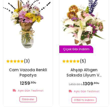
Çiçek Gibi İndirim
(3)
(5)
Cam Vazoda Renkli
Ahşap Altıgen
Papatya
Saksıda Lilyum V...
1259
1309
,90₺
,90₺
1,459.90 ₺
Aynı Gün Teslimat
Aynı Gün Teslimat
Gönder
150 TL İndirim