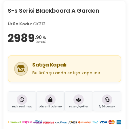
S-s Serisi Blackboard A Garden
Ürün Kodu:
CK212
2989
,90 ₺
(KDV Dahil)
Satışa Kapalı
Bu ürün şu anda satışa kapalıdır.
Hızlı Teslimat
Güvenli Ödeme
Taze Çiçekler
7/24 Destek