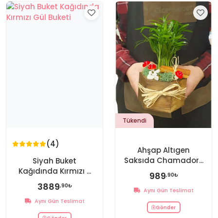
Tükendi
(4)
Ahşap Altıgen
Saksıda Chamador...
Siyah Buket
Kağıdında Kırmızı ...
989
,90₺
3889
,90₺
Aynı Gün Teslimat
Aynı Gün Teslimat
Gönder