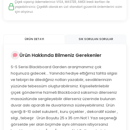
Çiçek siparişi ödemelerinizi VISA, MASTER, AMEX kredi kartları ile
yapabilirsiniz. ÇiçekMi olarak en üst standart güvenlik önlemlerini sizin
için alıyoruz.
ÜRÜN DETAYI
SIK SORULAN SORULAR
Ürün Hakkında Bilmeniz Gerekenler
S-S Serisi Blackboard Garden aranjmanımız çok
hoşunuza gidecek... Yanında hediye ettiğimiz tahta silgisi
ve tebişiri ile dilediğiniz notları yazabilir, sevdiklerinizin
yüzünde tebessüm oluşturabilirsiniz. Kişiselletirilebilir
çiçek gönderme hizmeti Blackboard saksımızı dilerseniz
masaüstünde sergileyebilir dilerseniz üzerinde bulunan
duvar askı aparatı ile duvarlarınızı süsleyebilirsiniz. Ürün
içeriği 8-10 adet sukulent , kuru çiçekler , dekoratif süsler ,
silgi , tebeşir . Ürün Boyutu 25 x 35 cm Not 1 :Yazı seçeneği
görselde yer alan biçimde aynı olmasını istiyorsanız