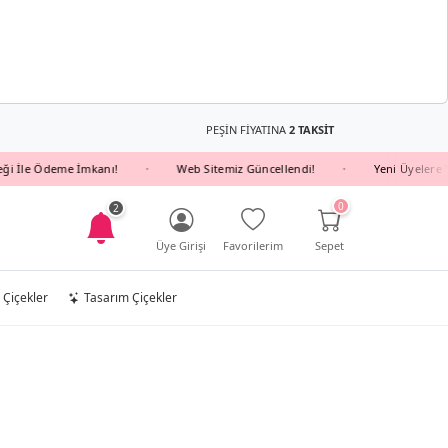
PEŞİN FİYATINA
2 TAKSİT
e Ödeme İmkanı!
Web Sitemiz Güncellendi!
Yeni Üyelere YENI10
•
•
0
2
Üye Girişi
Favorilerim
Sepet
 Çiçekler
Tasarım Çiçekler