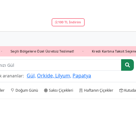
100 TL İndirim
Seçili Bölgelere Özel Ücretsiz Teslimat!
Kredi Kartına Taksit Seçeneği İl
•
Gül,
Orkide,
Lilyum,
Papatya
k arananlar:
ler
Doğum Günü
Saksı Çiçekleri
Haftanın Çiçekler
Kutuda