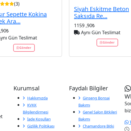
(3)
Siyah Eskitme Beton
ır Sepette Kokina
Saksıda Re...
ek Ara...
1159
,90₺
,90₺
Aynı Gün Teslimat
ynı Gün Teslimat
Gönder
Gönder
Kurumsal
Faydalı Bilgiler
Wh
Hakkımızda
Ginseng Bonsai
So
KVKK
Bakımı
biz
Bilgilendirmesi
Genel Salon Bitkileri
et
İade Koşulları
Bakımı
Gizlilik Politikası
Chamandore Bitki