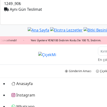
1249
,90₺
Aynı Gün Teslimat
llendi!
Yeni Üyelere YENI100 İndirim Kodu İle 100 TL İndirim.
•
•
P
En ço
Gönderim Amacı
Çiçek
Anasayfa
İnstagram
Whatsapp