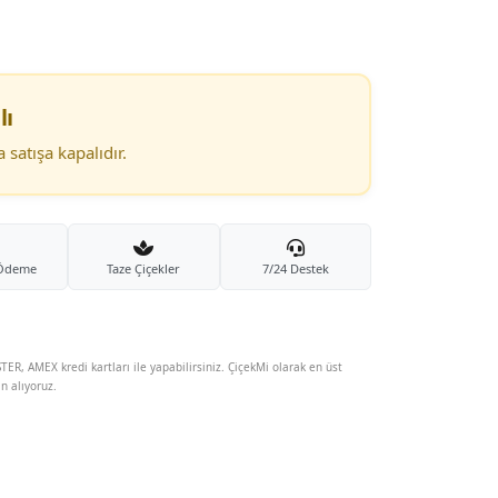
lı
satışa kapalıdır.
 Ödeme
Taze Çiçekler
7/24 Destek
TER, AMEX kredi kartları ile yapabilirsiniz. ÇiçekMi olarak en üst
in alıyoruz.