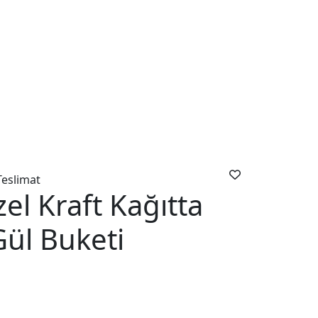
Teslimat
zel Kraft Kağıtta
Gül Buketi
önce