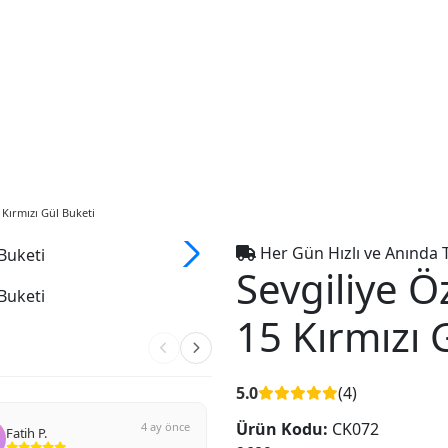
 Kırmızı Gül Buketi
Her Gün Hızlı ve Anında 
Sevgiliye Ö
15 Kırmızı 
5.0
(4)
Ürün Kodu:
CK072
4 ay önce
4 ay 
Uğur B.
Yusuf D.