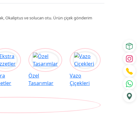
Başak, Okaliptus ve solucan otu. Ürün çiçek gönderim
tra
Özel
Vazo
etler
Tasarımlar
Çiçekleri