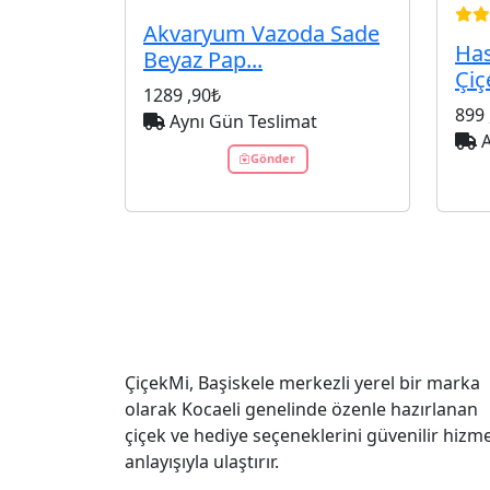
Akvaryum Vazoda Sade
Has
Beyaz Pap...
Çiç
1289
,90₺
899
Aynı Gün Teslimat
A
Gönder
ÇiçekMi, Başiskele merkezli yerel bir marka
olarak Kocaeli genelinde özenle hazırlanan
çiçek ve hediye seçeneklerini güvenilir hizm
anlayışıyla ulaştırır.