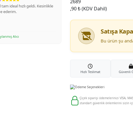
2689
i gördüğümde şaşırdım
,90 ₺
(KDV Dahil)
raflardan bile daha canlı ve
 tavsiye ederim
Satışa Kapa
lanmış Alıcı
Onaylanmış Alıcı
Bu ürün şu anda 
Hızlı Teslimat
Güvenli
Çiçek siparişi ödemelerinizi VISA, MAS
standart güvenlik önlemlerini sizin iç