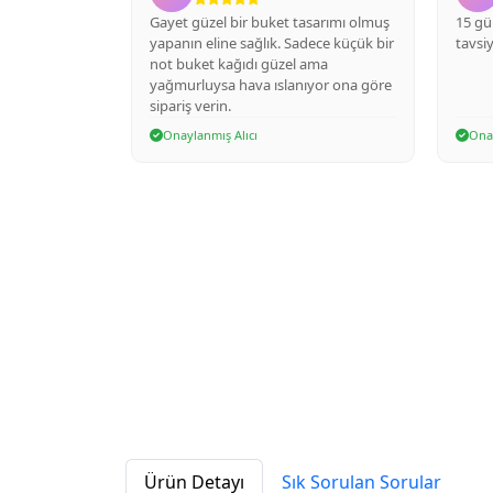
asarımı olmuş
15 gül tam ideal hızlı geldi. Kesinlikle
Buket
dece küçük bir
tavsiye ederim.
fotoğ
 ama
güzel
ıyor ona göre
Onaylanmış Alıcı
Onay
Ürün Detayı
Sık Sorulan Sorular