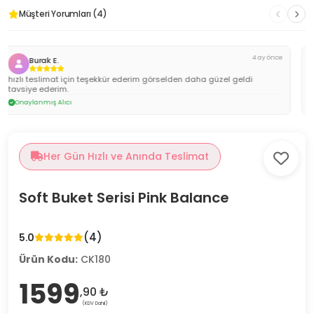
Müşteri Yorumları (4)
4 ay önce
Ayşenur Ü.
Onaylanmış Alıcı
Her Gün Hızlı ve Anında Teslimat
Soft Buket Serisi Pink Balance
(4)
5.0
Ürün Kodu:
CK180
1599
,90 ₺
(KDV Dahil)