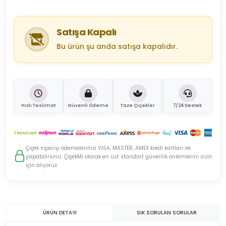
Satışa Kapalı
Bu ürün şu anda satışa kapalıdır.
Hızlı Teslimat
Güvenli Ödeme
Taze Çiçekler
7/24 Destek
Çiçek siparişi ödemelerinizi VISA, MASTER, AMEX kredi kartları ile
yapabilirsiniz. ÇiçekMi olarak en üst standart güvenlik önlemlerini sizin
için alıyoruz.
ÜRÜN DETAYI
SIK SORULAN SORULAR