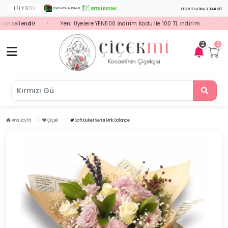
PEŞİN FİYATINA
2 TAKSİT
ellendi!
Yeni Üyelere YENI100 İndirim Kodu İle 100 TL İndirim.
Seçi
•
•
2
0
Kı
Ana Sayfa
Çiçek
Soft Buket Serisi Pink Balance