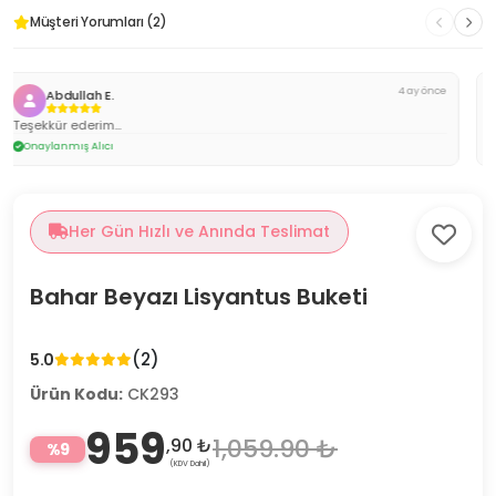
Müşteri Yorumları (2)
4 ay önce
FİKRİ S.
Özenilmiş şekilde geldi. Şimdilik harika iş yapıyorlar
Onaylanmış Alıcı
Her Gün Hızlı ve Anında Teslimat
Bahar Beyazı Lisyantus Buketi
(2)
5.0
Ürün Kodu:
CK293
959
1,059.90 ₺
,90 ₺
%9
(KDV Dahil)