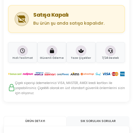
Satışa Kapalı
Bu ürün şu anda satışa kapalıdır.
Hızlı Teslimat
Güvenli Ödeme
Taze Çiçekler
7/24 Destek
Çiçek siparişi ödemelerinizi VISA, MASTER, AMEX kredi kartları ile
yapabilirsiniz. ÇiçekMi olarak en üst standart güvenlik önlemlerini sizin
için alıyoruz.
ÜRÜN DETAYI
SIK SORULAN SORULAR