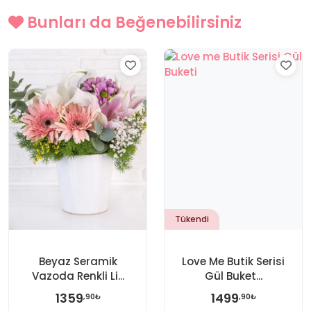
Bunları da Beğenebilirsiniz
Tükendi
Beyaz Seramik
Love Me Butik Serisi
Vazoda Renkli Li...
Gül Buket...
1359
1499
,90₺
,90₺