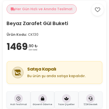
Her Gün Hızlı ve Anında Teslimat
Beyaz Zarafet Gül Buketi
Ürün Kodu:
CK130
1469
,90 ₺
(KDV Dahil)
Satışa Kapalı
Bu ürün şu anda satışa kapalıdır.
Hızlı Teslimat
Güvenli Ödeme
Taze Çiçekler
7/24 Destek