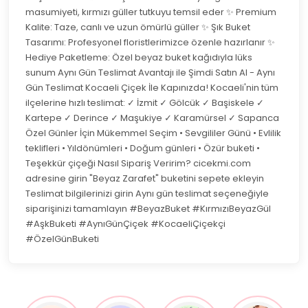
masumiyeti, kırmızı güller tutkuyu temsil eder ✨ Premium
Kalite: Taze, canlı ve uzun ömürlü güller ✨ Şık Buket
Tasarımı: Profesyonel floristlerimizce özenle hazırlanır ✨
Hediye Paketleme: Özel beyaz buket kağıdıyla lüks
sunum Aynı Gün Teslimat Avantajı ile Şimdi Satın Al - Aynı
Gün Teslimat Kocaeli Çiçek İle Kapınızda! Kocaeli'nin tüm
ilçelerine hızlı teslimat: ✓ İzmit ✓ Gölcük ✓ Başiskele ✓
Kartepe ✓ Derince ✓ Maşukiye ✓ Karamürsel ✓ Sapanca
Özel Günler İçin Mükemmel Seçim • Sevgililer Günü • Evlilik
teklifleri • Yıldönümleri • Doğum günleri • Özür buketi •
Teşekkür çiçeği Nasıl Sipariş Veririm? cicekmi.com
adresine girin "Beyaz Zarafet" buketini sepete ekleyin
Teslimat bilgilerinizi girin Aynı gün teslimat seçeneğiyle
siparişinizi tamamlayın #BeyazBuket #KırmızıBeyazGül
#AşkBuketi #AynıGünÇiçek #KocaeliÇiçekçi
#ÖzelGünBuketi