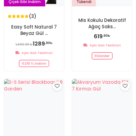
Çiçek Gibi İndirim
Tükendi
(3)
Mis Kokulu Dekoratif
Ağaç Saks...
Easy Soft Natural 7
Beyaz Gül ...
619
,90₺
1289
,90₺
1,499.90 ₺
Aynı Gün Teslimat
Aynı Gün Teslimat
Gönder
210 TL İndirim