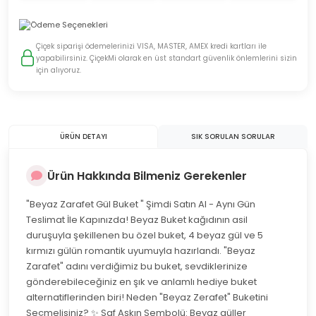
Çiçek siparişi ödemelerinizi VISA, MASTER, AMEX kredi kartları ile
yapabilirsiniz. ÇiçekMi olarak en üst standart güvenlik önlemlerini sizin
için alıyoruz.
ÜRÜN DETAYI
SIK SORULAN SORULAR
Ürün Hakkında Bilmeniz Gerekenler
"Beyaz Zarafet Gül Buket " Şimdi Satın Al - Aynı Gün
Teslimat İle Kapınızda! Beyaz Buket kağıdının asil
duruşuyla şekillenen bu özel buket, 4 beyaz gül ve 5
kırmızı gülün romantik uyumuyla hazırlandı. "Beyaz
Zarafet" adını verdiğimiz bu buket, sevdiklerinize
gönderebileceğiniz en şık ve anlamlı hediye buket
alternatiflerinden biri! Neden "Beyaz Zerafet" Buketini
Seçmelisiniz? ✨ Saf Aşkın Sembolü: Beyaz güller