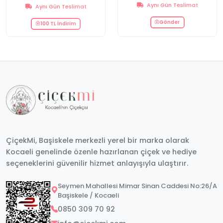
Aynı Gün Teslimat
Aynı Gün Teslimat
Gönder
100 TL İndirim
ÇiçekMi, Başiskele merkezli yerel bir marka olarak
Kocaeli genelinde özenle hazırlanan çiçek ve hediye
seçeneklerini güvenilir hizmet anlayışıyla ulaştırır.
Seymen Mahallesi Mimar Sinan Caddesi No:26/A
Başiskele / Kocaeli
0850 309 70 92