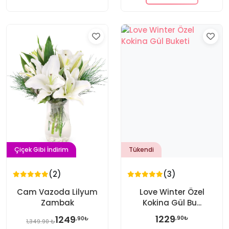
Çiçek Gibi İndirim
Tükendi
(2)
(3)
Cam Vazoda Lilyum
Love Winter Özel
Zambak
Kokina Gül Bu...
1229
1249
,90₺
,90₺
1,349.90 ₺