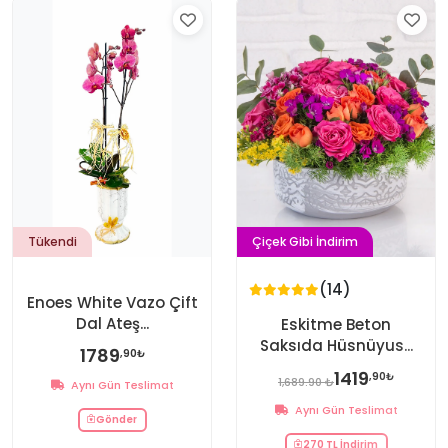
Tükendi
Çiçek Gibi İndirim
(14)
Enoes White Vazo Çift
Dal Ateş...
Eskitme Beton
Saksıda Hüsnüyus...
1789
,90₺
1419
,90₺
1,689.90 ₺
Aynı Gün Teslimat
Aynı Gün Teslimat
Gönder
270 TL İndirim