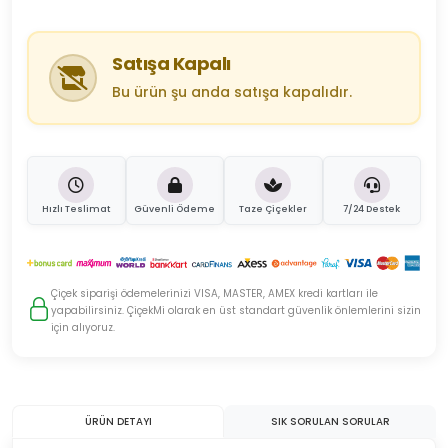
Satışa Kapalı
Bu ürün şu anda satışa kapalıdır.
Hızlı Teslimat
Güvenli Ödeme
Taze Çiçekler
7/24 Destek
Çiçek siparişi ödemelerinizi VISA, MASTER, AMEX kredi kartları ile
yapabilirsiniz. ÇiçekMi olarak en üst standart güvenlik önlemlerini sizin
için alıyoruz.
ÜRÜN DETAYI
SIK SORULAN SORULAR