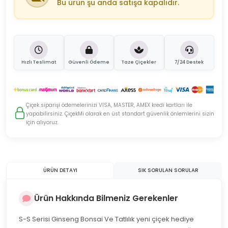
Bu ürün şu anda satışa kapalıdır.
Hızlı Teslimat
Güvenli Ödeme
Taze Çiçekler
7/24 Destek
Çiçek siparişi ödemelerinizi VISA, MASTER, AMEX kredi kartları ile
yapabilirsiniz. ÇiçekMi olarak en üst standart güvenlik önlemlerini sizin
için alıyoruz.
ÜRÜN DETAYI
SIK SORULAN SORULAR
Ürün Hakkında Bilmeniz Gerekenler
S-S Serisi Ginseng Bonsai Ve Tatlılık yeni çiçek hediye