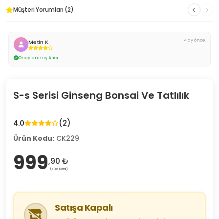
Müşteri Yorumları (2)
4 ay önce
Metin K.
Onaylanmış Alıcı
S-s Serisi Ginseng Bonsai Ve Tatlılık
(2)
4.0
Ürün Kodu:
CK229
999
,90 ₺
(KDV Dahil)
Satışa Kapalı