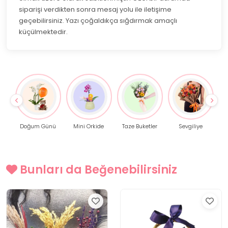
siparişi verdikten sonra mesaj yolu ile iletişime
geçebilirsiniz. Yazı çoğaldıkça sığdırmak amaçlı
küçülmektedir.
Doğum Günü
Mini Orkide
Taze Buketler
Sevgiliye
Çele
Bunları da Beğenebilirsiniz