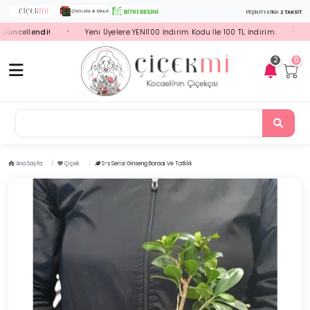
PEŞİN FİYATINA
2 TAKSİT
cellendi!
Yeni Üyelere YENI100 İndirim Kodu İle 100 TL İndirim.
Seçi
•
•
2
0
Papat
Ana Sayfa
Çiçek
S-s Serisi Ginseng Bonsai Ve Tatlılık