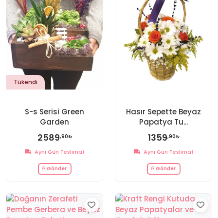
Tükendi
S-s Serisi Green
Hasır Sepette Beyaz
Garden
Papatya Tu...
2589
1359
,90₺
,90₺
Aynı Gün Teslimat
Aynı Gün Teslimat
Gönder
Gönder