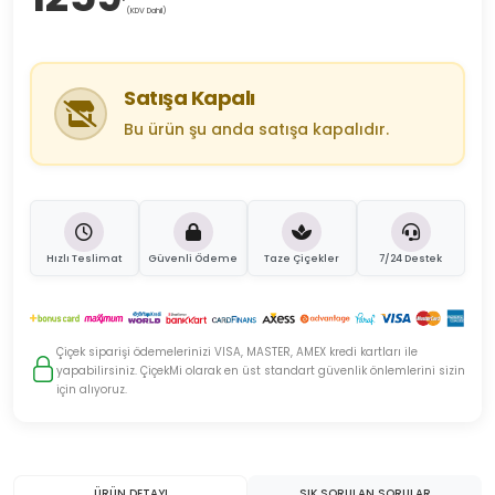
(KDV Dahil)
Satışa Kapalı
Bu ürün şu anda satışa kapalıdır.
Hızlı Teslimat
Güvenli Ödeme
Taze Çiçekler
7/24 Destek
Çiçek siparişi ödemelerinizi VISA, MASTER, AMEX kredi kartları ile
yapabilirsiniz. ÇiçekMi olarak en üst standart güvenlik önlemlerini sizin
için alıyoruz.
ÜRÜN DETAYI
SIK SORULAN SORULAR