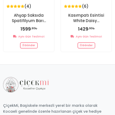
(4)
(6)
Ahşap Saksıda
Kasımpatı Esintisi
Spatifilyum Barı...
White Daisy...
1599
1429
,90₺
,90₺
Aynı Gün Teslimat
Aynı Gün Teslimat
Gönder
Gönder
ÇiçekMi, Başiskele merkezli yerel bir marka olarak
Kocaeli genelinde özenle hazırlanan çiçek ve hediye