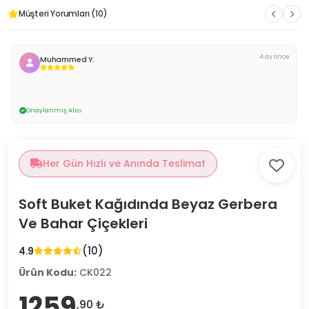
Müşteri Yorumları (10)
4 ay önce
Muhammed Y.
Onaylanmış Alıcı
Her Gün Hızlı ve Anında Teslimat
Soft Buket Kağıdında Beyaz Gerbera
Ve Bahar Çiçekleri
(10)
4.9
Ürün Kodu:
CK022
1259
,90 ₺