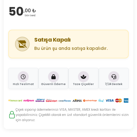
50
,00 ₺
(KDV Dahil)
Satışa Kapalı
Bu ürün şu anda satışa kapalıdır.
Hızlı Teslimat
Güvenli Ödeme
Taze Çiçekler
7/24 Destek
Çiçek siparişi ödemelerinizi VISA, MASTER, AMEX kredi kartları ile
yapabilirsiniz. ÇiçekMi olarak en üst standart güvenlik önlemlerini sizin
için alıyoruz.