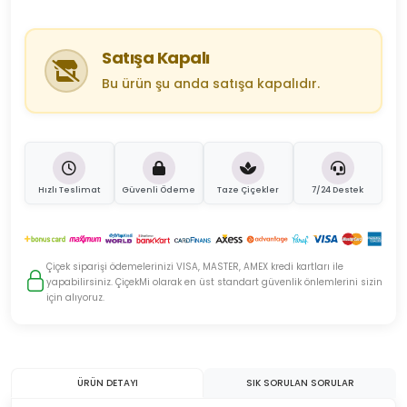
Satışa Kapalı
Bu ürün şu anda satışa kapalıdır.
Hızlı Teslimat
Güvenli Ödeme
Taze Çiçekler
7/24 Destek
Çiçek siparişi ödemelerinizi VISA, MASTER, AMEX kredi kartları ile
yapabilirsiniz. ÇiçekMi olarak en üst standart güvenlik önlemlerini sizin
için alıyoruz.
ÜRÜN DETAYI
SIK SORULAN SORULAR