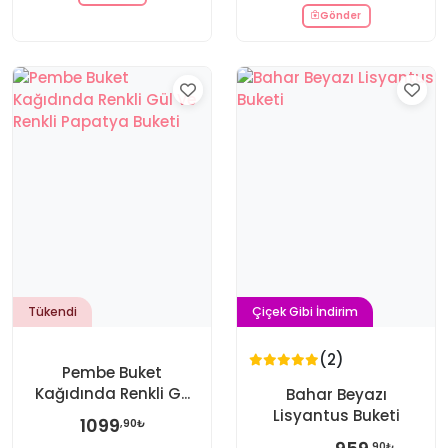
Gönder
Tükendi
Çiçek Gibi İndirim
(2)
Pembe Buket
Kağıdında Renkli G...
Bahar Beyazı
Lisyantus Buketi
1099
,90₺
,90₺