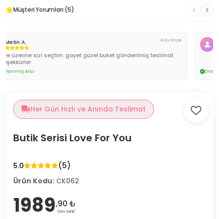
Müşteri Yorumları (5)
4 ay önce
Engin U.
Onaylanmış Alıcı
Her Gün Hızlı ve Anında Teslimat
Butik Serisi Love For You
(5)
5.0
Ürün Kodu:
CK062
1989
,90 ₺
(KDV Dahil)